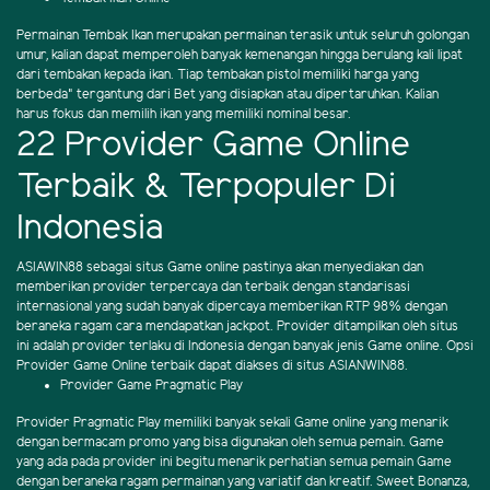
Permainan Tembak Ikan merupakan permainan terasik untuk seluruh golongan
umur, kalian dapat memperoleh banyak kemenangan hingga berulang kali lipat
dari tembakan kepada ikan. Tiap tembakan pistol memiliki harga yang
berbeda" tergantung dari Bet yang disiapkan atau dipertaruhkan. Kalian
harus fokus dan memilih ikan yang memiliki nominal besar.
22 Provider Game Online
Terbaik & Terpopuler Di
Indonesia
ASIAWIN88 sebagai situs Game online pastinya akan menyediakan dan
memberikan provider terpercaya dan terbaik dengan standarisasi
internasional yang sudah banyak dipercaya memberikan RTP 98% dengan
beraneka ragam cara mendapatkan jackpot. Provider ditampilkan oleh situs
ini adalah provider terlaku di Indonesia dengan banyak jenis Game online. Opsi
Provider Game Online terbaik dapat diakses di situs ASIANWIN88.
Provider Game Pragmatic Play
Provider Pragmatic Play memiliki banyak sekali Game online yang menarik
dengan bermacam promo yang bisa digunakan oleh semua pemain. Game
yang ada pada provider ini begitu menarik perhatian semua pemain Game
dengan beraneka ragam permainan yang variatif dan kreatif. Sweet Bonanza,