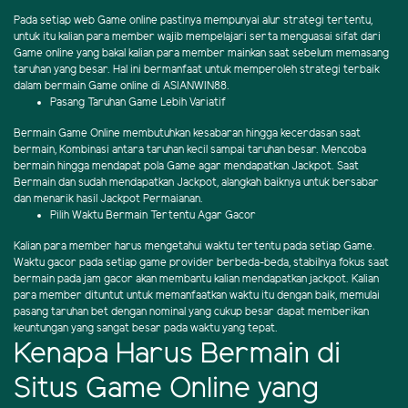
Pada setiap web Game online pastinya mempunyai alur strategi tertentu,
untuk itu kalian para member wajib mempelajari serta menguasai sifat dari
Game online yang bakal kalian para member mainkan saat sebelum memasang
taruhan yang besar. Hal ini bermanfaat untuk memperoleh strategi terbaik
dalam bermain Game online di ASIANWIN88.
Pasang Taruhan Game Lebih Variatif
Bermain Game Online membutuhkan kesabaran hingga kecerdasan saat
bermain, Kombinasi antara taruhan kecil sampai taruhan besar. Mencoba
bermain hingga mendapat pola Game agar mendapatkan Jackpot. Saat
Bermain dan sudah mendapatkan Jackpot, alangkah baiknya untuk bersabar
dan menarik hasil Jackpot Permaianan.
Pilih Waktu Bermain Tertentu Agar Gacor
Kalian para member harus mengetahui waktu tertentu pada setiap Game.
Waktu gacor pada setiap game provider berbeda-beda, stabilnya fokus saat
bermain pada jam gacor akan membantu kalian mendapatkan jackpot. Kalian
para member dituntut untuk memanfaatkan waktu itu dengan baik, memulai
pasang taruhan bet dengan nominal yang cukup besar dapat memberikan
keuntungan yang sangat besar pada waktu yang tepat.
Kenapa Harus Bermain di
Situs Game Online yang