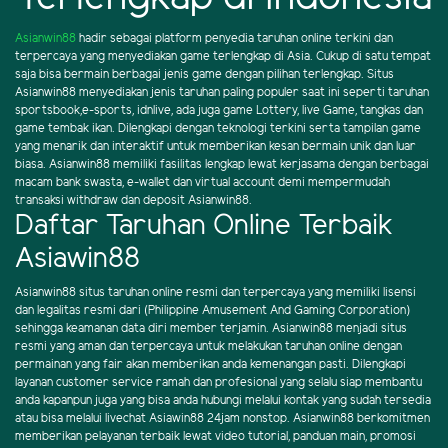
Asianwin88
hadir sebagai platform penyedia taruhan online terkini dan
terpercaya yang menyediakan game terlengkap di Asia. Cukup di satu tempat
saja bisa bermain berbagai jenis game dengan pilihan terlengkap. Situs
Asianwin88 menyediakan jenis taruhan paling populer saat ini seperti taruhan
sportsbook,e-sports, idnlive, ada juga game Lottery, live Game, tangkas dan
game tembak ikan. Dilengkapi dengan teknologi terkini serta tampilan game
yang menarik dan interaktif untuk memberikan kesan bermain unik dan luar
biasa. Asianwin88 memiliki fasilitas lengkap lewat kerjasama dengan berbagai
macam bank swasta, e-wallet dan virtual account demi mempermudah
transaksi withdraw dan deposit Asianwin88.
Daftar Taruhan Online Terbaik
Asiawin88
Asianwin88 situs taruhan online resmi dan terpercaya yang memiliki lisensi
dan legalitas resmi dari (Philippine Amusement And Gaming Corporation)
sehingga keamanan data diri member terjamin. Asianwin88 menjadi situs
resmi yang aman dan terpercaya untuk melakukan taruhan online dengan
permainan yang fair akan memberikan anda kemenangan pasti. Dilengkapi
layanan customer service ramah dan profesional yang selalu siap membantu
anda kapanpun juga yang bisa anda hubungi melalui kontak yang sudah tersedia
atau bisa melalui livechat Asiawin88 24jam nonstop. Asianwin88 berkomitmen
memberikan pelayanan terbaik lewat video tutorial, panduan main, promosi