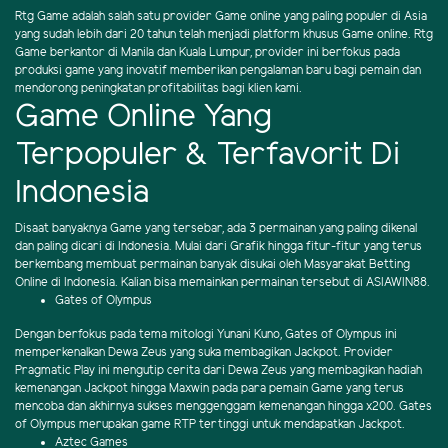
Rtg Game adalah salah satu provider Game online yang paling populer di Asia
yang sudah lebih dari 20 tahun telah menjadi platform khusus Game online. Rtg
Game berkantor di Manila dan Kuala Lumpur, provider ini berfokus pada
produksi game yang inovatif memberikan pengalaman baru bagi pemain dan
mendorong peningkatan profitabilitas bagi klien kami.
Game Online Yang
Terpopuler & Terfavorit Di
Indonesia
Disaat banyaknya Game yang tersebar, ada 3 permainan yang paling dikenal
dan paling dicari di Indonesia. Mulai dari Grafik hingga fitur-fitur yang terus
berkembang membuat permainan banyak disukai oleh Masyarakat Betting
Online di Indonesia. Kalian bisa memainkan permainan tersebut di ASIAWIN88.
Gates of Olympus
Dengan berfokus pada tema mitologi Yunani Kuno, Gates of Olympus ini
memperkenalkan Dewa Zeus yang suka membagikan Jackpot. Provider
Pragmatic Play ini mengutip cerita dari Dewa Zeus yang membagikan hadiah
kemenangan Jackpot hingga Maxwin pada para pemain Game yang terus
mencoba dan akhirnya sukses menggenggam kemenangan hingga x200. Gates
of Olympus merupakan game RTP tertinggi untuk mendapatkan Jackpot.
Aztec Games