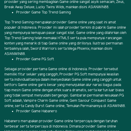
provider yang sering membagikan Game online sangat asyik semacam, Zeus,
Break Away Deluxe, Lucky Twins Wilds, mainkan disini ASIANWIN88.
Provider Game Top Trend Gaming
Top Trend Gaming merupakan provider Game online yang saat ini amat
populer di Indonesia. Provider ini ialah provider terkini di pabrik Game online
yang mempunyai kemajuan pasar sangat kilat. Game online yang dilahirkan oleh
Top Trend Gaming telah memakai HTML5 serta pula mempunyai rancangan
konten yang menarik di tiap Game online yang dirilisnya. Ilustrasi permainan
terbaiknya ialah, Sword Warriors serta Mega Phoenix, mainkan disini
ASIANWIN88.
Provider Game PG Soft
Sebagai provider pertama Game online di Indonesia. Provider tersebut
memiliki fitur seluler yang canggih, Provider PG Soft mempunyai keaslian
serta individualitasnya dalam menyediakan Game online yang canggih untuk
bettors Game online garis besar yang menunjukkan alur narasi bagus pada
tiap mesin Game online dengan efek suara dramatis, serta kartun luar biasa
yang tidak sempat menyudahi bergengsi. Gambaran permainan kesukaan PG
Soft adalah, Vampire Charm Game online, Gem Saviour Conquest Game
online, serta Candy Burst Game online, Temukan Permainannya di ASIAWIN88.
Provider Game Habanero
Habanero merupakan provider Game online terpercaya dengan taruhan
terbesar serta terpercaya di Indonesia. Dimana provider Game online