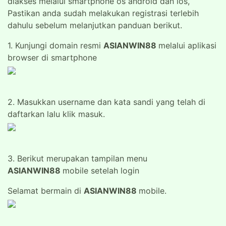
diakses melalui smartphone os android dan ios,
Pastikan anda sudah melakukan registrasi terlebih
dahulu sebelum melanjutkan panduan berikut.
1. Kunjungi domain resmi
ASIANWIN88
melalui aplikasi
browser di smartphone
2. Masukkan username dan kata sandi yang telah di
daftarkan lalu klik masuk.
3. Berikut merupakan tampilan menu
ASIANWIN88
mobile setelah login
Selamat bermain di
ASIANWIN88
mobile.