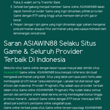
Pulsa, E-wallet serta Transfer Bank.
Setelah bergabung menjadi member Game online ASIANWIN88 kalian
dapat memilih provider Game yang ingin dimainkan, pilihlah provider
Game dengan RTP paling tinggi untuk memperoleh profit gacor
besar.
Pelajari dengan rajin game yang ingin dimainkan agar paham mengenai
pola permainan ataupun fitur permainan yang ada supaya memperoleh
kemenangan sensational.
Saran ASIAWIN88 Selaku Situs
Game & Seluruh Provider
Terbaik Di Indonesia
Website situs Game online dengan kepercayaan masyarakat dimiliki situs
Asianwin88
Game online. ASIANWIN88 bisa menjadi referensi dini buat
mengawali permainan yang baik. Situs yang kalian percayai pasti tentu akan
membagikan profit besar tanpa kebohongan. Lakukan taruhan besar agar
efisien dan maksimal. Provider Pragmatic Play adalah opsi provider terbaik
dalam situs Game online ASIANWIN88. Pragmatic Play sudah diakui semua
pemain dan penGame online kalian karena sering membagikan bonus hingga
promosi menarik. Jackpot Game online dengan RTP besar mencapai 98%
alhasil para bettors penGame online sangatlah puas.
Game online terbaik pada situs Game online terpercaya bagi ASIANWIN88