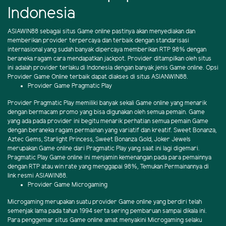
Indonesia
ASIAWIN88 sebagai situs Game online pastinya akan menyediakan dan
memberikan provider terpercaya dan terbaik dengan standarisasi
internasional yang sudah banyak dipercaya memberikan RTP 98% dengan
beraneka ragam cara mendapatkan jackpot. Provider ditampilkan oleh situs
ini adalah provider terlaku di Indonesia dengan banyak jenis Game online. Opsi
Provider Game Online terbaik dapat diakses di situs ASIANWIN88.
Provider Game Pragmatic Play
Provider Pragmatic Play memiliki banyak sekali Game online yang menarik
dengan bermacam promo yang bisa digunakan oleh semua pemain. Game
yang ada pada provider ini begitu menarik perhatian semua pemain Game
dengan beraneka ragam permainan yang variatif dan kreatif. Sweet Bonanza,
Aztec Gems, Starlight Princess, Sweet Bonanza Gold, Joker Jewels
merupakan Game online dari Pragmatic Play yang saat ini lagi digemari.
Pragmatic Play Game online ini menjamin kemenangan pada para pemainnya
dengan RTP atau win rate yang menggapai 98%, Temukan Permainannya di
link resmi ASIAWIN88.
Provider Game Microgaming
Microgaming merupakan suatu provider Game online yang berdiri telah
semenjak lama pada tahun 1994 serta sering pembaruan sampai dikala ini.
Para penggemar situs Game online amat menyakini Microgaming selaku