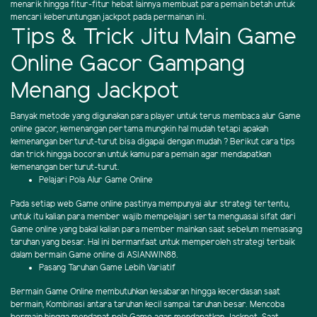
menarik hingga fitur-fitur hebat lainnya membuat para pemain betah untuk
mencari keberuntungan jackpot pada permainan ini.
Tips & Trick Jitu Main Game
Online Gacor Gampang
Menang Jackpot
Banyak metode yang digunakan para player untuk terus membaca alur Game
online gacor, kemenangan pertama mungkin hal mudah tetapi apakah
kemenangan berturut-turut bisa digapai dengan mudah ? Berikut cara tips
dan trick hingga bocoran untuk kamu para pemain agar mendapatkan
kemenangan berturut-turut.
Pelajari Pola Alur Game Online
Pada setiap web Game online pastinya mempunyai alur strategi tertentu,
untuk itu kalian para member wajib mempelajari serta menguasai sifat dari
Game online yang bakal kalian para member mainkan saat sebelum memasang
taruhan yang besar. Hal ini bermanfaat untuk memperoleh strategi terbaik
dalam bermain Game online di ASIANWIN88.
Pasang Taruhan Game Lebih Variatif
Bermain Game Online membutuhkan kesabaran hingga kecerdasan saat
bermain, Kombinasi antara taruhan kecil sampai taruhan besar. Mencoba