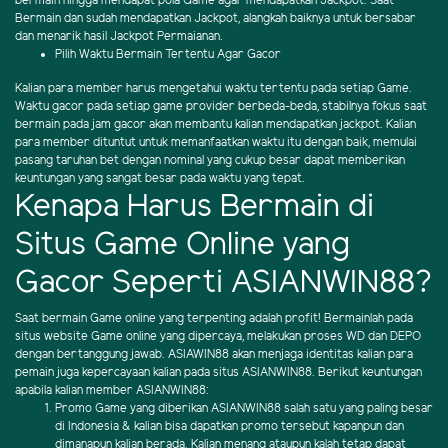
bermain hingga mendapat pola Game agar mendapatkan Jackpot. Saat
Bermain dan sudah mendapatkan Jackpot, alangkah baiknya untuk bersabar
dan menarik hasil Jackpot Permaianan.
Pilih Waktu Bermain Tertentu Agar Gacor
Kalian para member harus mengetahui waktu tertentu pada setiap Game.
Waktu gacor pada setiap game provider berbeda-beda, stabilnya fokus saat
bermain pada jam gacor akan membantu kalian mendapatkan jackpot. Kalian
para member dituntut untuk memanfaatkan waktu itu dengan baik, memulai
pasang taruhan bet dengan nominal yang cukup besar dapat memberikan
keuntungan yang sangat besar pada waktu yang tepat.
Kenapa Harus Bermain di
Situs Game Online yang
Gacor Seperti ASIANWIN88?
Saat bermain Game online yang terpenting adalah profit! Bermainlah pada
situs website Game online yang dipercaya, melakukan proses WD dan DEPO
dengan bertanggung jawab. ASIAWIN88 akan menjaga identitas kalian para
pemain juga kepercayaan kalian pada situs ASIANWIN88. Berikut keuntungan
apabila kalian member ASIANWIN88:
Promo Game yang diberikan ASIANWIN88 salah satu yang paling besar
di Indonesia & kalian bisa dapatkan promo tersebut kapanpun dan
dimanapun kalian berada. Kalian menang ataupun kalah tetap dapat