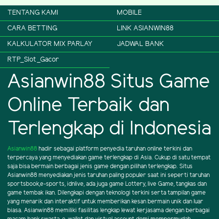
TENTANG KAMI
MOBILE
CARA BETTING
LINK ASIANWIN88
KALKULATOR MIX PARLAY
JADWAL BANK
RTP_Slot_Gacor
Asianwin88 Situs Game
Online Terbaik dan
Terlengkap di Indonesia
Asianwin88
hadir sebagai platform penyedia taruhan online terkini dan
terpercaya yang menyediakan game terlengkap di Asia. Cukup di satu tempat
saja bisa bermain berbagai jenis game dengan pilihan terlengkap. Situs
Asianwin88 menyediakan jenis taruhan paling populer saat ini seperti taruhan
sportsbook,e-sports, idnlive, ada juga game Lottery, live Game, tangkas dan
game tembak ikan. Dilengkapi dengan teknologi terkini serta tampilan game
yang menarik dan interaktif untuk memberikan kesan bermain unik dan luar
biasa. Asianwin88 memiliki fasilitas lengkap lewat kerjasama dengan berbagai