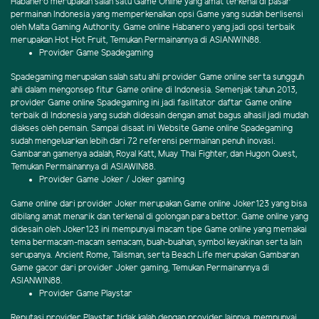
Habanero merupakan salah satu Game Online yang amat terkenal di pasar
permainan Indonesia yang memperkenalkan opsi Game yang sudah berlisensi
oleh Malta Gaming Authority. Game online Habanero yang jadi opsi terbaik
merupakan Hot Hot Fruit, Temukan Permainannya di ASIANWIN88.
Provider Game Spadegaming
Spadegaming merupakan salah satu ahli provider Game online serta sungguh
ahli dalam mengonsep fitur Game online di Indonesia. Semenjak tahun 2013,
provider Game online Spadegaming ini jadi fasilitator daftar Game online
terbaik di Indonesia yang sudah didesain dengan amat bagus alhasil jadi mudah
diakses oleh pemain. Sampai disaat ini Website Game online Spadegaming
sudah mengeluarkan lebih dari 72 referensi permainan penuh inovasi.
Gambaran gamenya adalah, Royal Katt, Muay Thai Fighter, dan Hugon Quest,
Temukan Permainannya di ASIAWIN88.
Provider Game Joker / Joker gaming
Game online dari provider Joker merupakan Game online Joker123 yang bisa
dibilang amat menarik dan terkenal di golongan para bettor. Game online yang
didesain oleh Joker123 ini mempunyai macam tipe Game online yang memakai
tema bermacam-macam semacam, buah-buahan, symbol keyakinan serta lain
serupanya. Ancient Rome, Talisman, serta Beach Life merupakan Gambaran
Game gacor dari provider Joker gaming, Temukan Permainannya di
ASIANWIN88.
Provider Game Playstar
Reputasi provider Playstar tidak kalah dengan provider lainnya, mempunyai