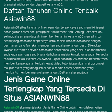
macam bank swasta, e-wallet dan virtual account demi mempermudah
transaksi withdraw dan deposit Asianwin88.
Daftar Taruhan Online Terbaik
Asiawin88
Asianwin88 situs taruhan online resmi dan terpercaya yang memiliki lisensi
dan legalitas resmi dari (Philippine Amusement And Gaming Corporation)
sehingga keamanan data diri member terjamin. Asianwin88 menjadi situs
resmi yang aman dan terpercaya untuk melakukan taruhan online dengan
permainan yang fair akan memberikan anda kemenangan pasti. Dilengkapi
layanan customer service ramah dan profesional yang selalu siap membantu
anda kapanpun juga yang bisa anda hubungi melalui kontak yang sudah tersedia
atau bisa melalui livechat Asiawin88 24jam nonstop. Asianwin88 berkomitmen
memberikan pelayanan terbaik lewat video tutorial, panduan main, promosi
maupun event yang dibagikan di sosial media resmi Asiawin88 yang
membantu member menuju kemenangan. Daftar sekarang juga.
Jenis Game Online
Terlengkap Yang Tersedia Di
Situs ASIANWIN88
Asianwin88
akan menjelaskan Jenis Game Online untuk memudahkan kalian